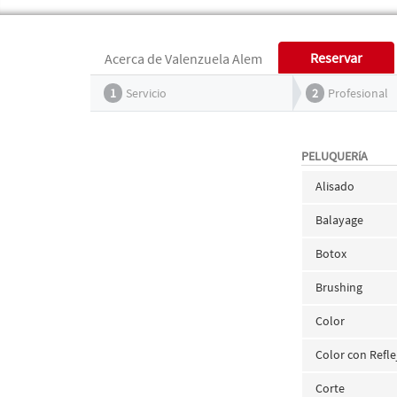
Reservar
Acerca de Valenzuela Alem
1
Servicio
2
Profesional
PELUQUERíA
Alisado
Balayage
Botox
Brushing
Color
Color con Refle
Corte