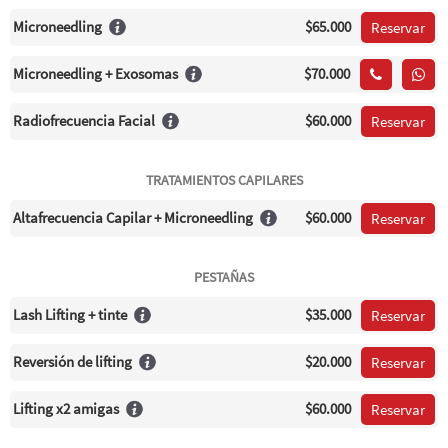
Microneedling
$65.000
Reservar
Microneedling + Exosomas
$70.000
Radiofrecuencia Facial
$60.000
Reservar
TRATAMIENTOS CAPILARES
Altafrecuencia Capilar + Microneedling
$60.000
Reservar
PESTAÑAS
Lash Lifting + tinte
$35.000
Reservar
Reversión de lifting
$20.000
Reservar
Lifting x2 amigas
$60.000
Reservar