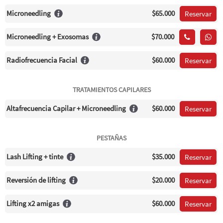
Microneedling
$65.000
Reservar
Microneedling + Exosomas
$70.000
Radiofrecuencia Facial
$60.000
Reservar
TRATAMIENTOS CAPILARES
Altafrecuencia Capilar + Microneedling
$60.000
Reservar
PESTAÑAS
Lash Lifting + tinte
$35.000
Reservar
Reversión de lifting
$20.000
Reservar
Lifting x2 amigas
$60.000
Reservar