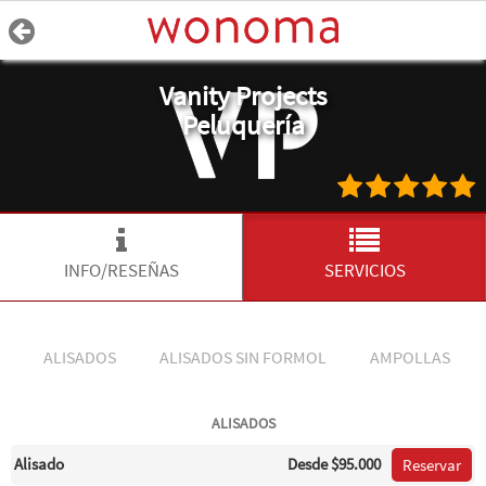
Vanity Projects
Peluquería
INFO/RESEÑAS
SERVICIOS
ALISADOS
ALISADOS SIN FORMOL
AMPOLLAS
ALISADOS
Alisado
Desde
$95.000
Reservar