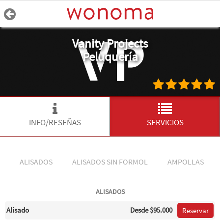
Vanity Projects
Peluquería
INFO/RESEÑAS
SERVICIOS
ALISADOS
ALISADOS SIN FORMOL
AMPOLLAS
ALISADOS
Alisado
Desde
$95.000
Reservar