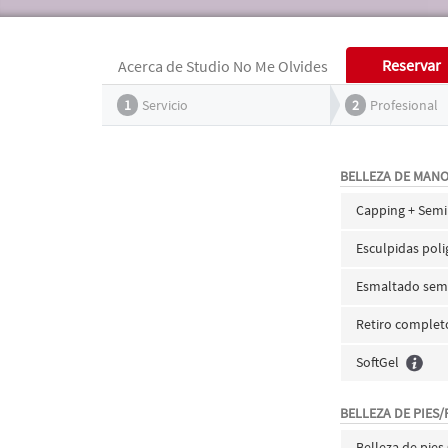
Reservar
Acerca de Studio No Me Olvides
1
Servicio
2
Profesional
BELLEZA DE MAN
Capping + Sem
Esculpidas poli
Esmaltado sem
Retiro complet
SoftGel
BELLEZA DE PIES/
Belleza de pie