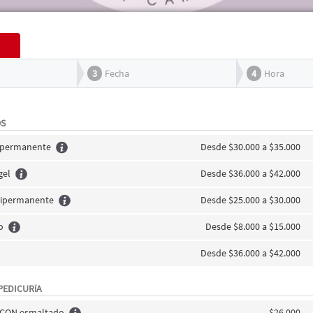
3
Fecha
4
Hora
OS
ipermanente
Desde $30.000 a $35.000
gel
Desde $36.000 a $42.000
ipermanente
Desde $25.000 a $30.000
o
Desde $8.000 a $15.000
Desde $36.000 a $42.000
PEDICURíA
s CON esmaltado
$26.000