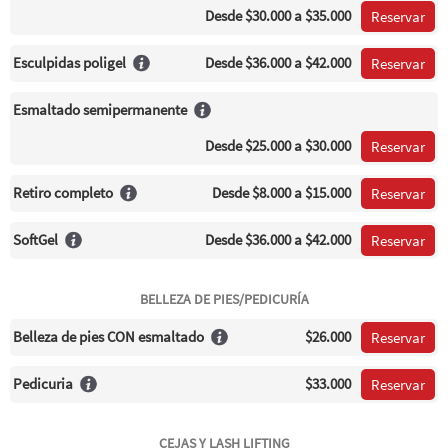
Desde
$30.000
a $35.000
Reservar
Esculpidas poligel
Desde
$36.000
a $42.000
Reservar
Esmaltado semipermanente
Desde
$25.000
a $30.000
Reservar
Retiro completo
Desde
$8.000
a $15.000
Reservar
SoftGel
Desde
$36.000
a $42.000
Reservar
BELLEZA DE PIES/PEDICURÍA
Belleza de pies CON esmaltado
$26.000
Reservar
Pedicuria
$33.000
Reservar
CEJAS Y LASH LIFTING