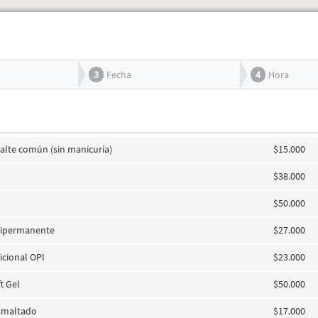
3
Fecha
4
Hora
lte común (sin manicuría)
$15.000
$38.000
$50.000
ipermanente
$27.000
icional OPI
$23.000
t Gel
$50.000
esmaltado
$17.000