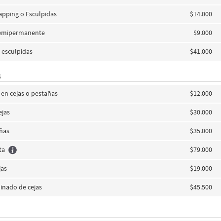
pping o Esculpidas
$14.000
emipermanente
$9.000
 esculpidas
$41.000
S
 en cejas o pestañas
$12.000
ejas
$30.000
añas
$35.000
ta
$79.000
jas
$19.000
inado de cejas
$45.500