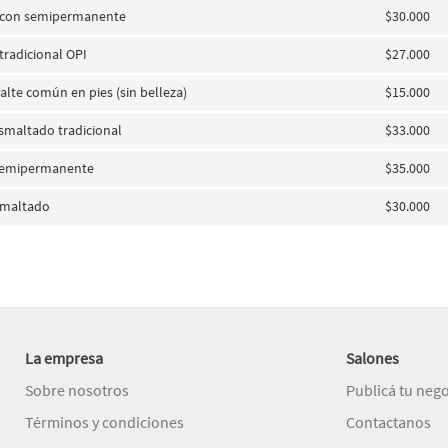
s con semipermanente
$30.000
 tradicional OPI
$27.000
lte común en pies (sin belleza)
$15.000
esmaltado tradicional
$33.000
 Semipermanente
$35.000
esmaltado
$30.000
La empresa
Salones
Sobre nosotros
Publicá tu neg
Términos y condiciones
Contactanos