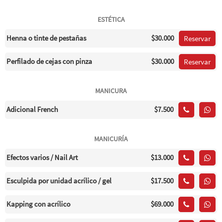
ESTÉTICA
Henna o tinte de pestañas
$30.000
Reservar
Perfilado de cejas con pinza
$30.000
Reservar
MANICURA
Adicional French
$7.500
MANICURÍA
Efectos varios / Nail Art
$13.000
Esculpida por unidad acrílico / gel
$17.500
Kapping con acrílico
$69.000