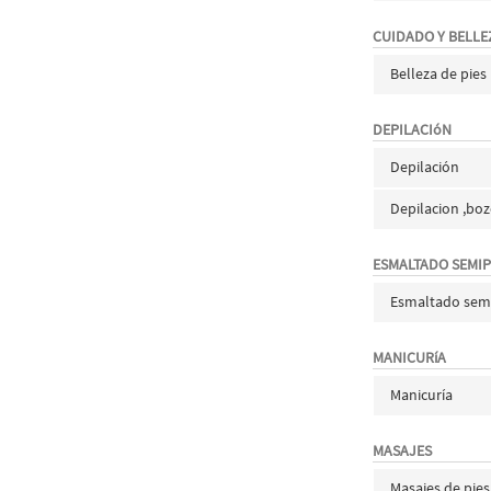
CUIDADO Y BELLEZ
Belleza de pies
DEPILACIóN
Depilación
Depilacion ,boz
ESMALTADO SEMI
Esmaltado sem
MANICURíA
Manicuría
MASAJES
Masajes de pies