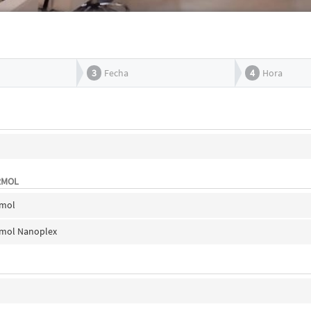
3
Fecha
4
Hora
RMOL
rmol
ormol Nanoplex