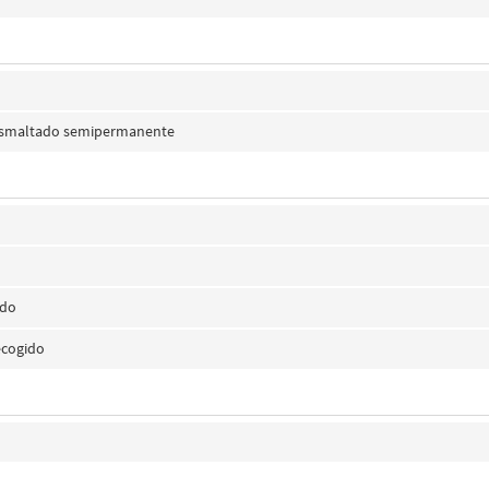
 esmaltado semipermanente
ido
ecogido