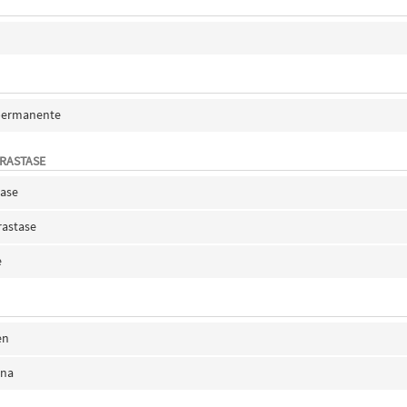
ipermanente
ERASTASE
tase
rastase
e
en
ina