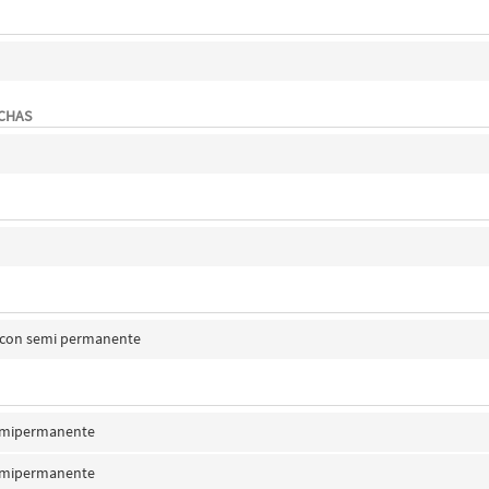
ECHAS
s con semi permanente
emipermanente
emipermanente