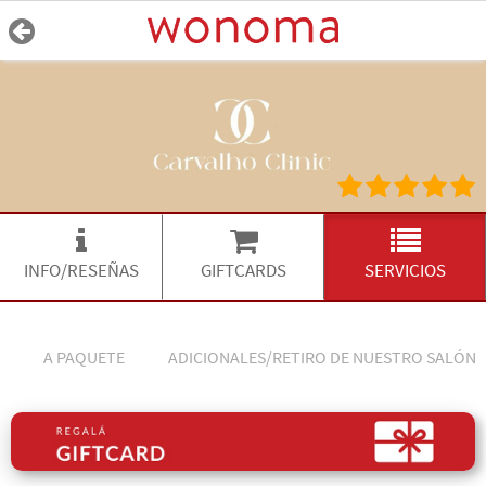
INFO/RESEÑAS
GIFTCARDS
SERVICIOS
A PAQUETE
ADICIONALES/RETIRO DE NUESTRO SALÓN