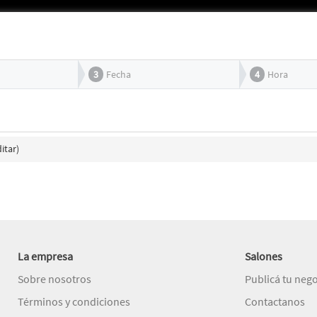
3
Fecha
4
Hora
itar)
La empresa
Salones
Sobre nosotros
Publicá tu neg
Términos y condiciones
Contactanos