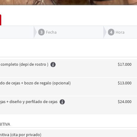
3
Fecha
4
Hora
 completo (depi de rostro )
$17.000
ado de cejas + bozo de regalo (opcional)
$13.000
as + diseño y perfilado de cejas
$24.000
ITIVA
itiva (cita por privado)