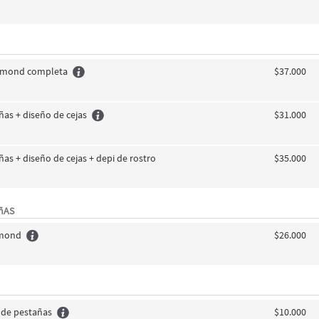
amond completa
$37.000
añas + diseño de cejas
$31.000
añas + diseño de cejas + depi de rostro
$35.000
AñAS
amond
$26.000
 de pestañas
$10.000