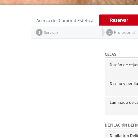
Reservar
Acerca de Diamond Estética
1
Servicio
2
Profesional
CEJAS
Diseño de cejas
Diseño y perfil
Laminado de cej
DEPILACIóN DEFIN
Depilacion Defin