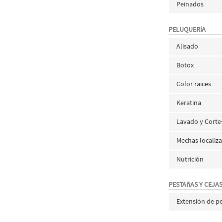
Peinados
PELUQUERíA
Alisado
Botox
Color raices
Keratina
Lavado y Cort
Mechas localiz
Nutrición
PESTAñAS Y CEJA
Extensión de p