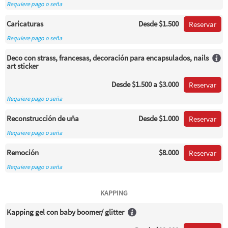
Requiere pago o seña
Caricaturas
Desde
$1.500
Reservar
Requiere pago o seña
Deco con strass, francesas, decoración para encapsulados, nails
art sticker
Desde
$1.500
a $3.000
Reservar
Requiere pago o seña
Reconstrucción de uña
Desde
$1.000
Reservar
Requiere pago o seña
Remoción
$8.000
Reservar
Requiere pago o seña
KAPPING
Kapping gel con baby boomer/ glitter