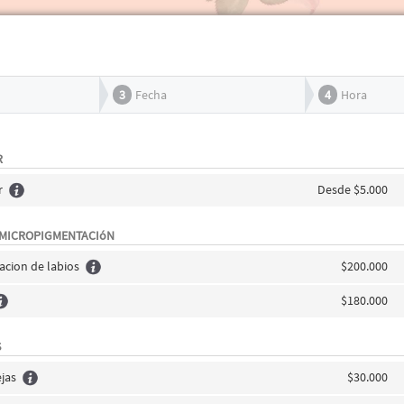
3
Fecha
4
Hora
R
r
Desde $5.000
 MICROPIGMENTACIóN
cion de labios
$200.000
$180.000
S
jas
$30.000