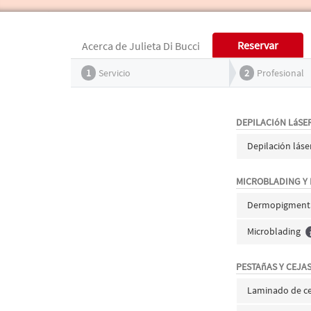
Reservar
Acerca de Julieta Di Bucci
1
Servicio
2
Profesional
DEPILACIóN LáSE
Depilación láse
MICROBLADING Y
Dermopigmenta
Microblading
PESTAñAS Y CEJA
Laminado de ce