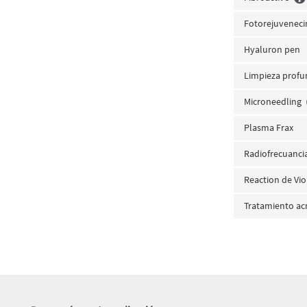
Fotorejuvenec
Hyaluron pen
Limpieza profu
Microneedling
Plasma Frax
Radiofrecuancia
Reaction de Vi
Tratamiento ac