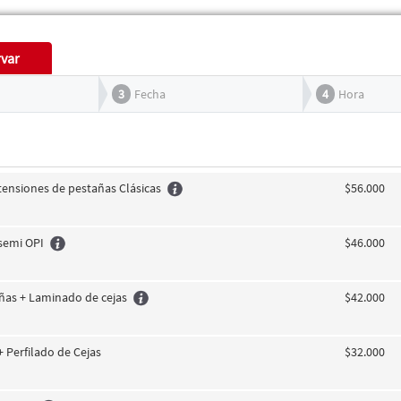
var
3
Fecha
4
Hora
tensiones de pestañas Clásicas
$56.000
 semi OPI
$46.000
añas + Laminado de cejas
$42.000
 Perfilado de Cejas
$32.000