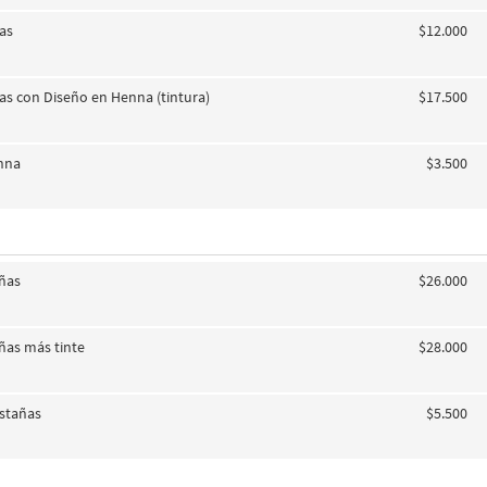
jas
$12.000
jas con Diseño en Henna (tintura)
$17.500
nna
$3.500
añas
$26.000
añas más tinte
$28.000
estañas
$5.500