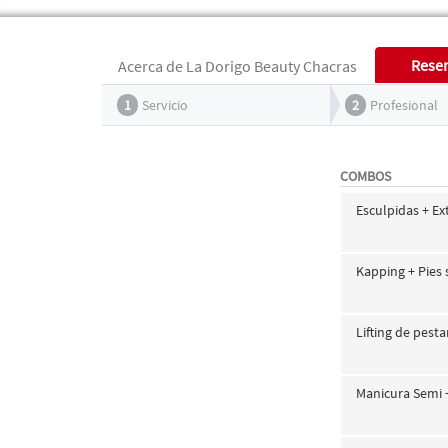
Reser
Acerca de La Dorigo Beauty Chacras
1
Servicio
2
Profesional
COMBOS
Esculpidas + Ex
Kapping + Pies
Lifting de pest
Manicura Semi +