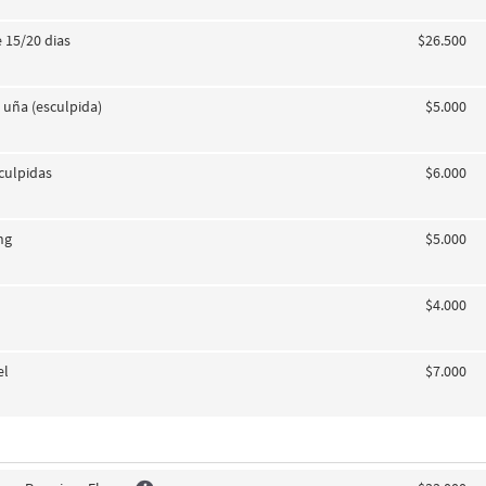
 15/20 dias
$26.500
 uña (esculpida)
$5.000
culpidas
$6.000
ng
$5.000
$4.000
el
$7.000