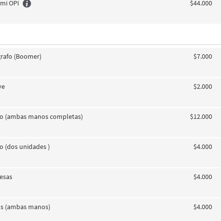
emi OPI
$44.000
grafo (Boomer)
$7.000
ye
$2.000
ño (ambas manos completas)
$12.000
o (dos unidades )
$4.000
cesas
$4.000
os (ambas manos)
$4.000