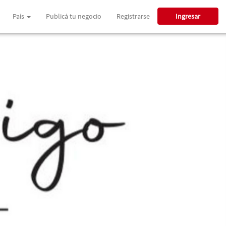
País
Publicá tu negocio
Registrarse
Ingresar