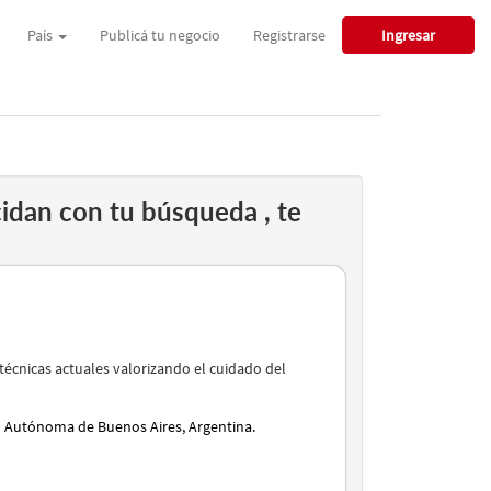
País
Publicá tu negocio
Registrarse
Ingresar
idan con tu búsqueda , te
cnicas actuales valorizando el cuidado del
d Autónoma de Buenos Aires, Argentina.