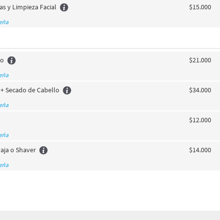
jas y Limpieza Facial
$15.000
seña
lo
$21.000
seña
 + Secado de Cabello
$34.000
seña
$12.000
seña
aja o Shaver
$14.000
seña