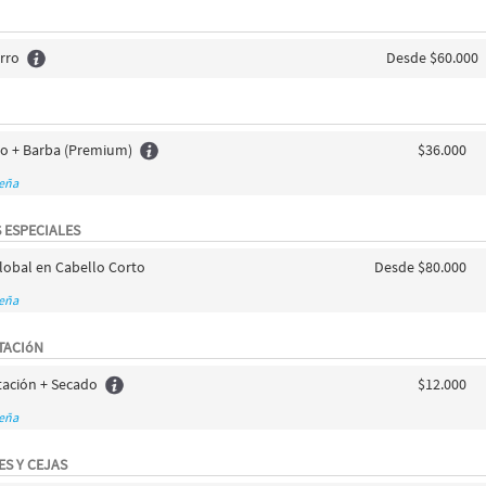
rro
Desde $60.000
lo + Barba (Premium)
$36.000
seña
 ESPECIALES
lobal en Cabello Corto
Desde $80.000
seña
TACIóN
tación + Secado
$12.000
seña
ES Y CEJAS