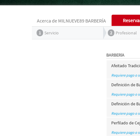
Reserva
Acerca de MILNUEVE89 BARBERÍA
1
Servicio
2
Profesional
BARBERíA
Afeitado Tradic
Requiere pago o 
Definición de B
Requiere pago o 
Definición de 
Requiere pago o 
Perfilado de Ce
Requiere pago o 