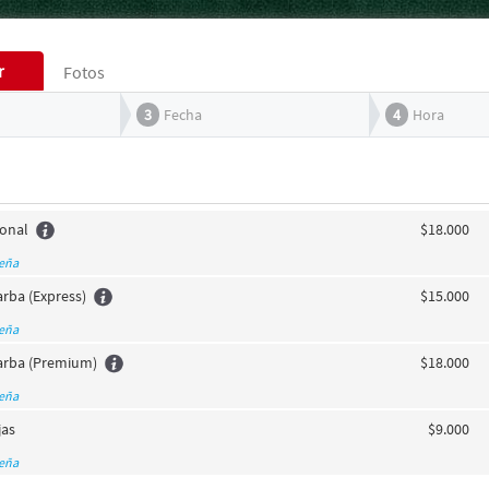
r
Fotos
3
Fecha
4
Hora
ional
$18.000
seña
arba (Express)
$15.000
seña
Barba (Premium)
$18.000
seña
jas
$9.000
seña