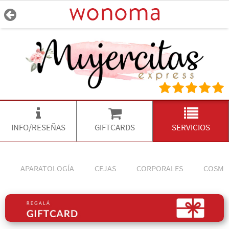
INFO/RESEÑAS
GIFTCARDS
SERVICIOS
APARATOLOGÍA
CEJAS
CORPORALES
COSMIA