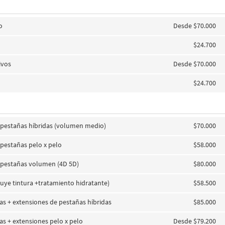
o
Desde $70.000
$24.700
ivos
Desde $70.000
$24.700
 pestañas híbridas (volumen medio)
$70.000
 pestañas pelo x pelo
$58.000
 pestañas volumen (4D 5D)
$80.000
ncluye tintura +tratamiento hidratante)
$58.500
jas + extensiones de pestañas híbridas
$85.000
jas + extensiones pelo x pelo
Desde $79.200