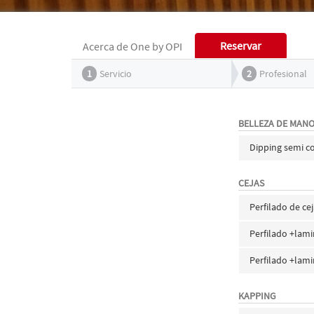
Reservar
Acerca de One by OPI
1
Servicio
2
Profesional
BELLEZA DE MAN
Dipping semi c
CEJAS
Perfilado de ce
Perfilado +lam
Perfilado +lam
KAPPING