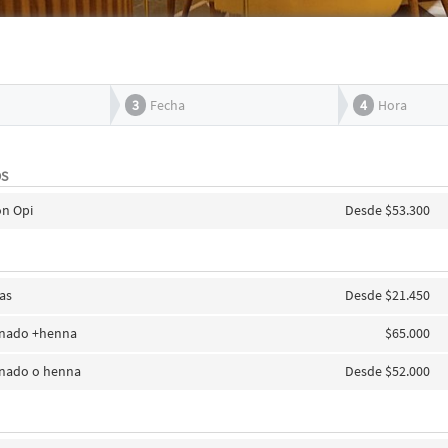
3
Fecha
4
Hora
OS
on Opi
Desde $53.300
jas
Desde $21.450
inado +henna
$65.000
inado o henna
Desde $52.000