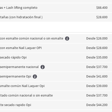
jas + Lash lifting completo
$88.400
tañas (con hidratación final )
$28.600
s con esmalte común nacional o sin esmalte
Desde $26.000
 con esmalte Nail Laquer OPI
Desde $28.600
 secado rápido Opi
Desde $35.000
s semipermanente nacional
Desde $37.700
s semipermanente Opi
Desde $41.600
esmalte común Nail Laquer Opi
Desde $39.000
ltado común nacional o sin esmalte
Desde $37.700
lte secado rapido Opi
Desde $44.200