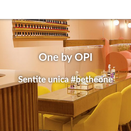
One by OPI
Sentite unica #betheone