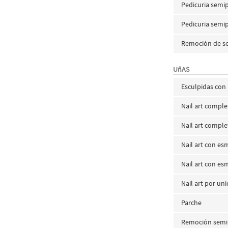
Pedicuria semi
Pedicuria semi
Remoción de s
UñAS
Esculpidas con 
Nail art compl
Nail art compl
Nail art con e
Nail art con e
Nail art por u
Parche
Remoción sem