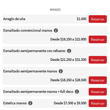
MANOS
Arreglo de uña
$1.000
Reservar
Esmaltado convencional manos
Desde
$18.250
a $22.800
Reservar
Esmaltado semipermanente con refuerzo
Desde
$21.250
a $31.500
Reservar
Esmaltado semipermanente manos
Desde
$18.250
a $28.500
Reservar
Esmaltado semipermanente manos + full deco
Reservar
Estetica manos
Desde
$7.500
a $9.500
Reservar