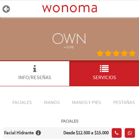
INFO/RESEÑAS
SERVICIOS
FACIALES
MANOS
MANOS Y PIES
PESTAÑAS Y
FACIALES
Facial Hidrante
Desde
$12.500
a $15.000