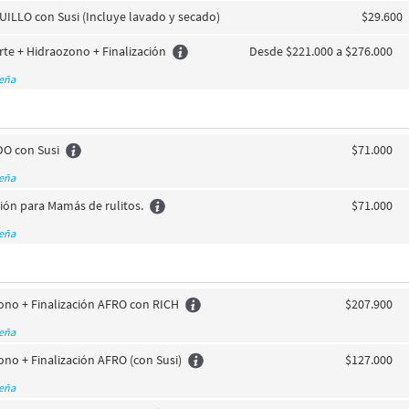
ILLO con Susi (Incluye lavado y secado)
$29.600
rte + Hidraozono + Finalización
Desde $221.000 a $276.000
seña
O con Susi
$71.000
seña
ción para Mamás de rulitos.
$71.000
seña
zono + Finalización AFRO con RICH
$207.900
seña
ono + Finalización AFRO (con Susi)
$127.000
seña