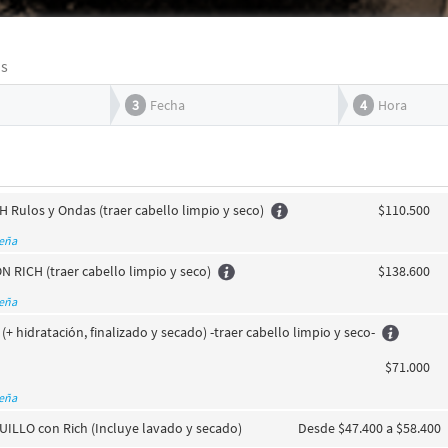
os
3
Fecha
4
Hora
 Rulos y Ondas (traer cabello limpio y seco)
$110.500
seña
 RICH (traer cabello limpio y seco)
$138.600
seña
(+ hidratación, finalizado y secado) -traer cabello limpio y seco-
$71.000
seña
ILLO con Rich (Incluye lavado y secado)
Desde $47.400 a $58.400