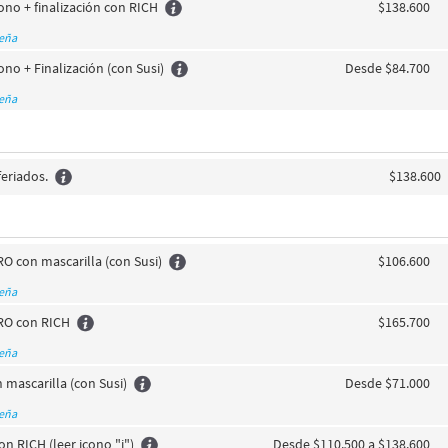
ono + finalización con RICH
$138.600
seña
ono + Finalización (con Susi)
Desde $84.700
seña
feriados.
$138.600
O con mascarilla (con Susi)
$106.600
seña
RO con RICH
$165.700
seña
mascarilla (con Susi)
Desde $71.000
seña
 RICH (leer icono "i")
Desde $110.500 a $138.600