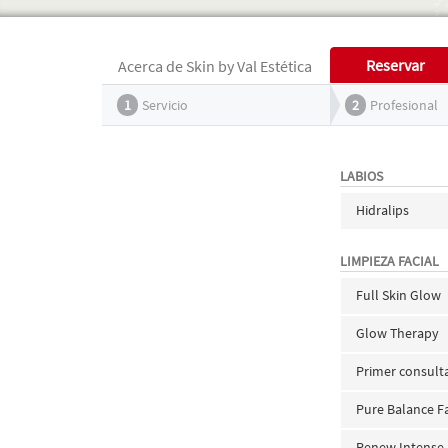
Reservar
Acerca de Skin by Val Estética
1
Servicio
2
Profesional
LABIOS
Hidralips
LIMPIEZA FACIAL
Full Skin Glow
Glow Therapy
Primer consult
Pure Balance Fa
Renew Intense