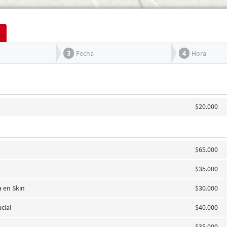
3
Fecha
4
Hora
$20.000
$65.000
$35.000
a en Skin
$30.000
cial
$40.000
$35.000