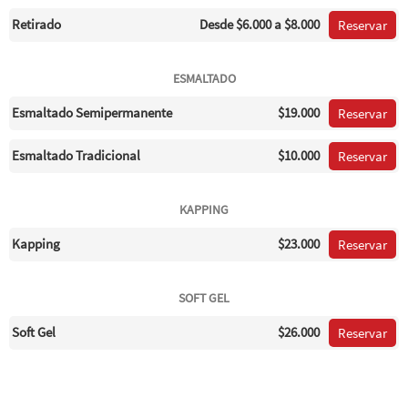
Retirado
Desde
$6.000
a $8.000
Reservar
ESMALTADO
Esmaltado Semipermanente
$19.000
Reservar
Esmaltado Tradicional
$10.000
Reservar
KAPPING
Kapping
$23.000
Reservar
SOFT GEL
Soft Gel
$26.000
Reservar