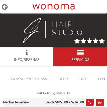
INFO/RESEÑAS
SERVICIOS
BALAYAGE Y/O MECHAS
COLOR
CORTE
PELU
BALAYAGE Y/O MECHAS
Mechas femenino
Desde
$105.000
a $214.000