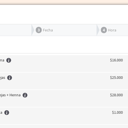
3
Fecha
4
Hora
nna
$16.000
jas
$25.000
ejas + Henna
$28.000
na
$1.000