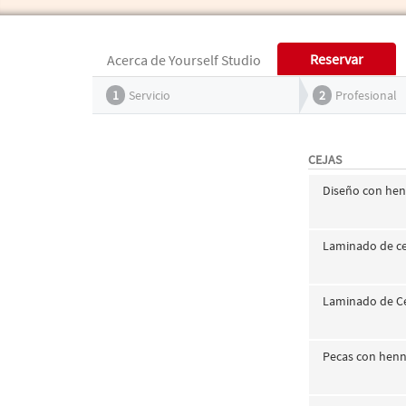
Reservar
Acerca de Yourself Studio
1
Servicio
2
Profesional
CEJAS
Diseño con he
Laminado de ce
Laminado de C
Pecas con hen