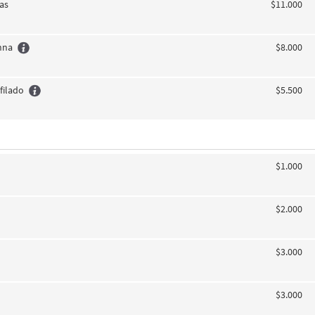
jas
$11.000
nna
$8.000
filado
$5.500
$1.000
$2.000
$3.000
$3.000