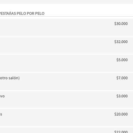
PESTAñAS PELO POR PELO
$30.000
$32.000
$5.000
(otro salón)
$7.000
evo
$3.000
as
$20.000
$22.000