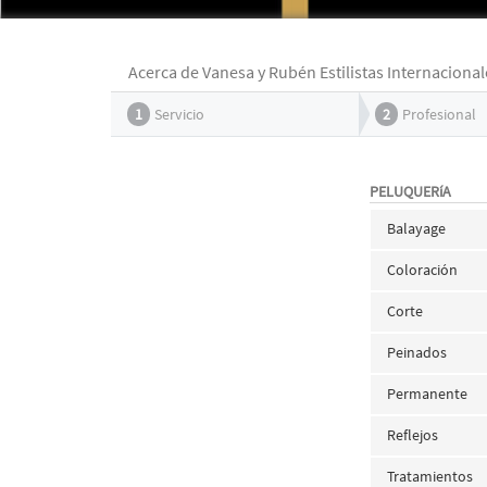
Acerca de Vanesa y Rubén Estilistas Internacional
1
Servicio
2
Profesional
PELUQUERíA
Balayage
Coloración
Corte
Peinados
Permanente
Reflejos
Tratamientos