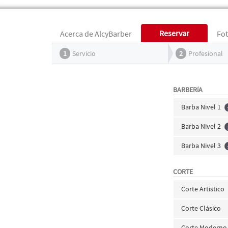
Reservar
Acerca de AlcyBarber
Fo
1
Servicio
2
Profesional
BARBERíA
Barba Nivel 1
Barba Nivel 2
Barba Nivel 3
CORTE
Corte Artistico
Corte Clásico
Corte Moderno