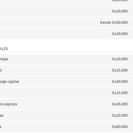
Gs30.000
Desde Gs50.000
Gs30.000
ALES
rejas
Gs20.000
al
Gs25.000
aje capilar
Gs40.000
s
Gs15.000
is express
Gs45.000
jas
Gs20.000
a
Gs80.000