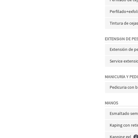
Perfilado+exfol
Tintura de ceja
EXTENSIóN DE PE
Extensión de 
Service extensi
MANICURíA Y PED
Pedicuria con 
MANOS
Esmaltado semi
Kaping con reti
Kapping gel