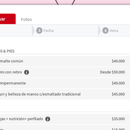
var
Fotos
3
Fecha
4
Hora
S & PIES
esmalte común
$40.000
mi con retiro
Desde $59.000
semipermanente
$49.000
turi y belleza de manos c/esmaltado tradicional
$45.000
as + nutrición+ perfilado
$35.000
jas
$15.000