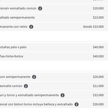
icional+ esmaltado común
$20.000
altado semipermanente
$23.000
manente con retiro
Desde $33.000
estañas pelo x pelo
$40.000
añas+tinte+botox
$40.000
s con semipermanente
$26.000
s esmalte común
$21.000
sturi y torno y esmaltado semipermanente
$32.000
cional con bisturi torno incluye belleza y esmaltado
$26.000