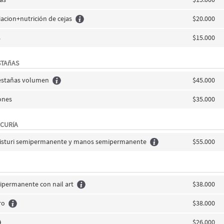
iacion+nutrición de cejas
$20.000
s
$15.000
STAñAS
pestañas volumen
$45.000
ones
$35.000
ICURíA
bisturi semipermanente y manos semipermanente
$55.000
permanente con nail art
$38.000
ro
$38.000
$26.000