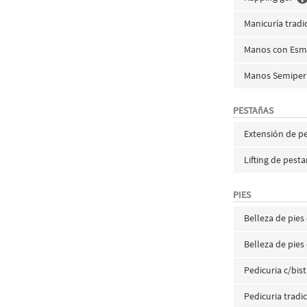
Manicuría trad
Manos con Esm
Manos Semiper
PESTAñAS
Extensión de p
Lifting de pest
PIES
Belleza de pie
Belleza de pie
Pedicuria c/bi
Pedicuria tradi