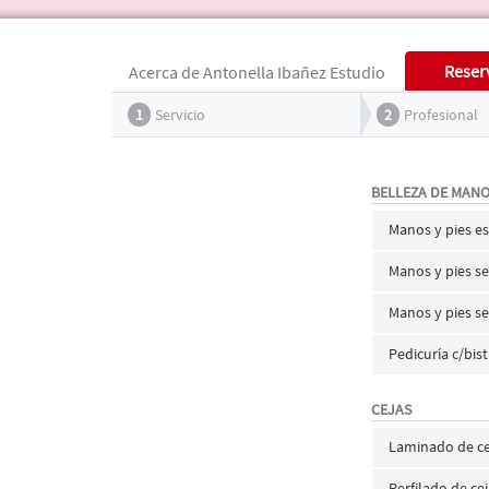
Reser
Acerca de Antonella Ibañez Estudio
1
Servicio
2
Profesional
BELLEZA DE MANO
Manos y pies 
Manos y pies se
Manos y pies 
Pedicuría c/bis
CEJAS
Laminado de cej
Perfilado de ce