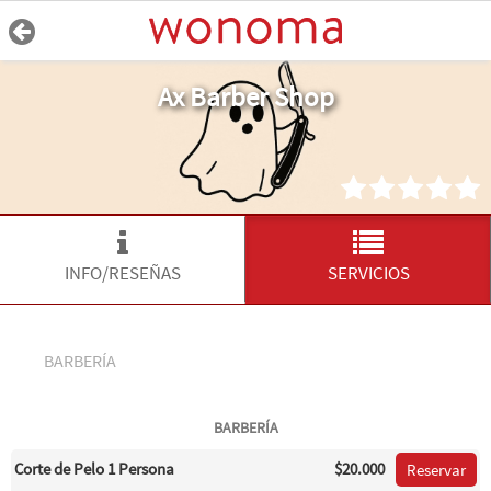
Ax Barber Shop
INFO/RESEÑAS
SERVICIOS
BARBERÍA
BARBERÍA
Corte de Pelo 1 Persona
$20.000
Reservar