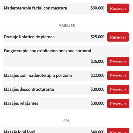
Maderoterapia facial con mascara
$30.000
Reservar
MASAJES
Drenaje linfatico de piernas
$25.000
Reservar
Fangoterapia con exfoliación por zona corporal
$25.000
Reservar
Masajes con maderoterapia por zona
$22.000
Reservar
Masajes descontracturante
$30.000
Reservar
Masajes relajantes
$30.000
Reservar
SPA
Masaje lomi lomi
$40.000
Reservar