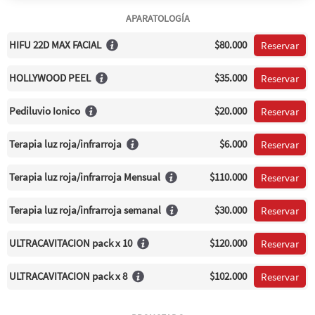
APARATOLOGÍA
HIFU 22D MAX FACIAL
$80.000
Reservar
HOLLYWOOD PEEL
$35.000
Reservar
Pediluvio Ionico
$20.000
Reservar
Terapia luz roja/infrarroja
$6.000
Reservar
Terapia luz roja/infrarroja Mensual
$110.000
Reservar
Terapia luz roja/infrarroja semanal
$30.000
Reservar
ULTRACAVITACION pack x 10
$120.000
Reservar
ULTRACAVITACION pack x 8
$102.000
Reservar