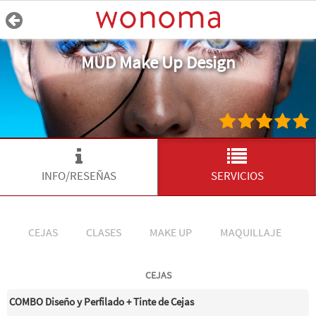
MUD Make Up Design
INFO/RESEÑAS
SERVICIOS
CEJAS
CLASES
MAKE UP
MAQUILLAJE
M
CEJAS
COMBO Diseño y Perfilado + Tinte de Cejas