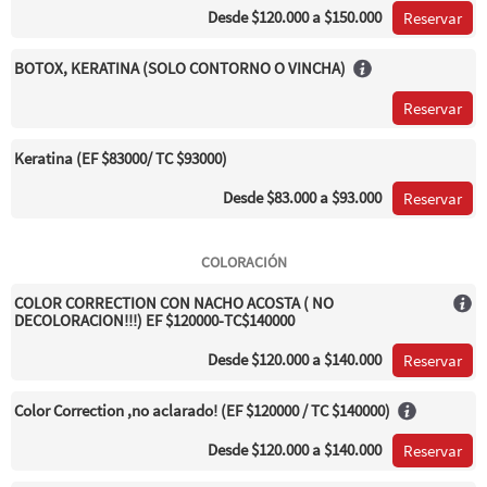
Desde
$120.000
a $150.000
Reservar
BOTOX, KERATINA (SOLO CONTORNO O VINCHA)
Reservar
Keratina (EF $83000/ TC $93000)
Desde
$83.000
a $93.000
Reservar
COLORACIÓN
COLOR CORRECTION CON NACHO ACOSTA ( NO
DECOLORACION!!!) EF $120000-TC$140000
Desde
$120.000
a $140.000
Reservar
Color Correction ,no aclarado! (EF $120000 / TC $140000)
Desde
$120.000
a $140.000
Reservar