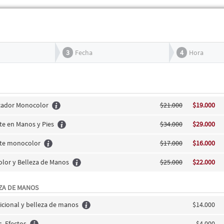
3
Fecha
4
Hora
icador Monocolor
$21.000
$19.000
e en Manos y Pies
$34.000
$29.000
te monocolor
$17.000
$16.000
olor y Belleza de Manos
$25.000
$22.000
ZA DE MANOS
icional y belleza de manos
$14.000
s, Efectos
$4.000