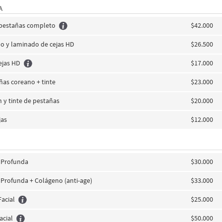
A
 pestañas completo
$42.000
o y laminado de cejas HD
$26.500
ejas HD
$17.000
añas coreano + tinte
$23.000
on y tinte de pestañas
$20.000
jas
$12.000
l Profunda
$30.000
 Profunda + Colágeno (anti-age)
$33.000
acial
$25.000
acial
$50.000