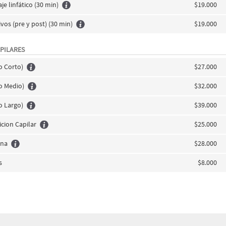
je linfático (30 min)
$19.000
vos (pre y post) (30 min)
$19.000
PILARES
o Corto)
$27.000
o Medio)
$32.000
o Largo)
$39.000
cion Capilar
$25.000
ina
$28.000
s
$8.000