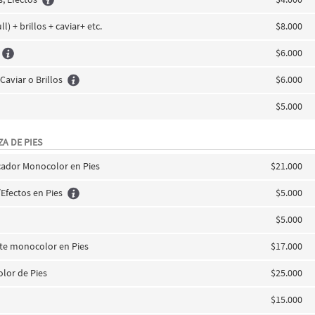
ll) + brillos + caviar+ etc.
$8.000
$6.000
 Caviar o Brillos
$6.000
$5.000
A DE PIES
icador Monocolor en Pies
$21.000
/Efectos en Pies
$5.000
$5.000
e monocolor en Pies
$17.000
olor de Pies
$25.000
$15.000