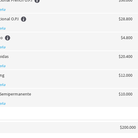
cional French O.P.I
$36.000
seña
ional O.P.I
$28.800
seña
do
$4.800
seña
pidas
$20.400
seña
ing
$12.000
seña
e Semipermanente
$10.000
seña
$200.000