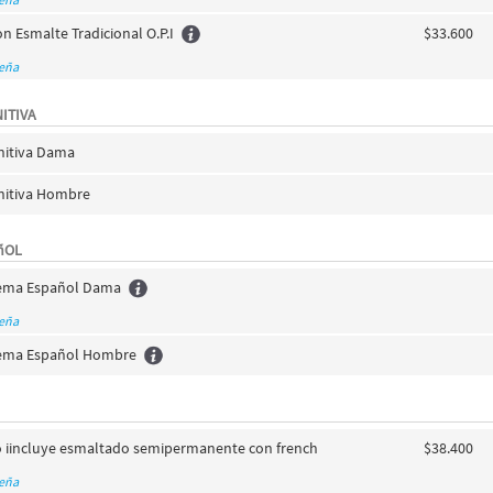
n Esmalte Tradicional O.P.I
$33.600
seña
ITIVA
initiva Dama
initiva Hombre
ñOL
tema Español Dama
seña
tema Español Hombre
co iincluye esmaltado semipermanente con french
$38.400
seña