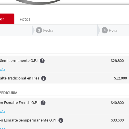
ar
Fotos
3
Fecha
4
Hora
s Semipermanente O.P.I
$28.800
seña
lte Tradicional en Pies
$12.000
PEDICURíA
n Esmalte French O.P.I
$40.800
seña
on Esmalte Semipermanente O.P.I
$33.600
seña