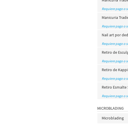
Manicuria Tradi
Requiere pago o 
Manicuria Tradic
Requiere pago o 
Nail art por de
Requiere pago o 
Retiro de Escul
Requiere pago o 
Retiro de Kapp
Requiere pago o 
Retiro Esmalt
Requiere pago o 
MICROBLADING
Microblading