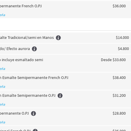
permanente French O.P.I
$36.000
seña
lte Tradicional/semi en Manos
$14.000
o/ Efecto aurora
$4.800
co incluye esmaltado semi
Desde $33.600
seña
n Esmalte Semipermanente French O.P.I
$38.400
seña
n Esmalte Semipermanente O.P.I
$31.200
seña
permanente O.P.I
$28.800
seña