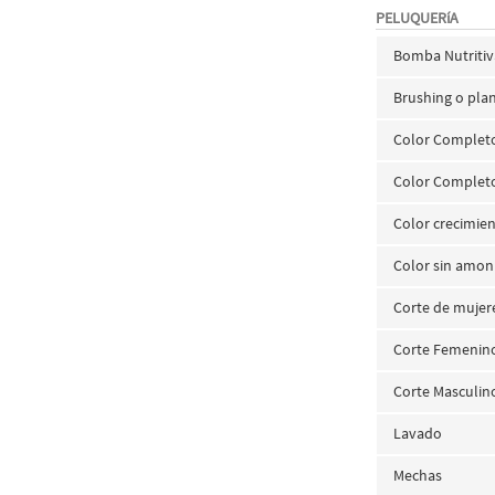
PELUQUERíA
Bomba Nutritiv
Brushing o pl
Color Complet
Color Completo
Color crecimie
Color sin amon
Corte de mujer
Corte Femenin
Corte Masculin
Lavado
Mechas