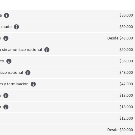
a
$30.000
anchado
$30.000
o
Desde $48.000
 sin amoniaco nacional
$50.000
nto
$36.000
iaco nacional
$48.000
es y terminación
$42.000
o
$18.000
o
$18.000
$12.000
Desde $80.000