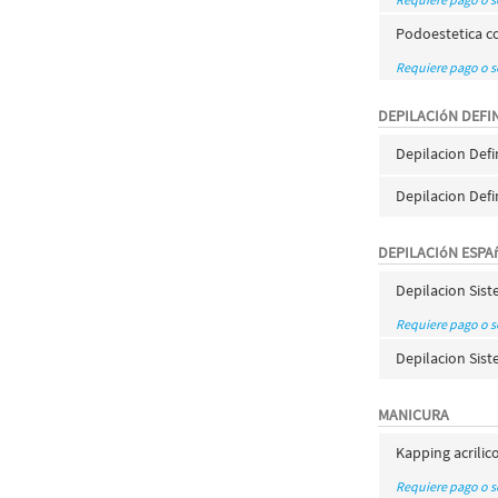
Podoestetica co
Requiere pago o 
DEPILACIóN DEFIN
Depilacion Def
Depilacion Def
DEPILACIóN ESPA
Depilacion Sis
Requiere pago o 
Depilacion Sis
MANICURA
Kapping acrili
Requiere pago o 