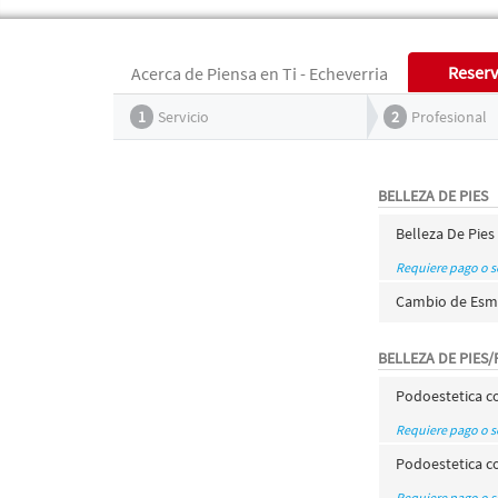
Reserv
Acerca de Piensa en Ti - Echeverria
1
Servicio
2
Profesional
BELLEZA DE PIES
Belleza De Pie
Requiere pago o 
Cambio de Esma
BELLEZA DE PIES/
Podoestetica co
Requiere pago o 
Podoestetica c
Requiere pago o 