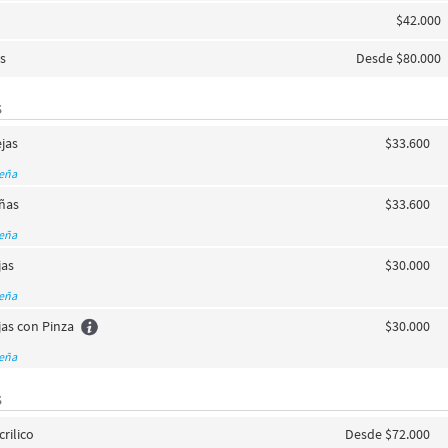
$42.000
os
Desde $80.000
S
jas
$33.600
seña
añas
$33.600
seña
jas
$30.000
seña
jas con Pinza
$30.000
seña
S
rilico
Desde $72.000