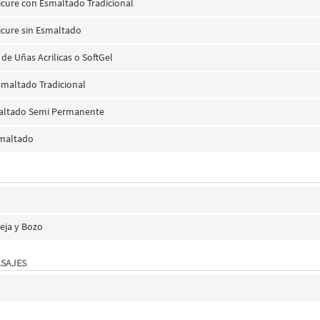
icure con Esmaltado Tradicional
icure sin Esmaltado
e Uñas Acrilicas o SoftGel
smaltado Tradicional
maltado Semi Permanente
smaltado
eja y Bozo
ASAJES