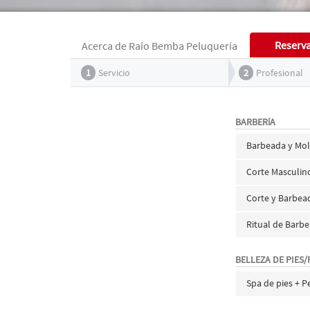
Reserv
Acerca de Raio Bemba Peluquería
1
Servicio
2
Profesional
BARBERíA
Barbeada y Mo
Corte Masculin
Corte y Barbe
Ritual de Barbe
BELLEZA DE PIES/
Spa de pies + P