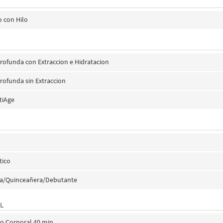
o con Hilo
Profunda con Extraccion e Hidratacion
Profunda sin Extraccion
tiAge
tico
ia/Quinceañera/Debutante
L
co Corporal 40 min