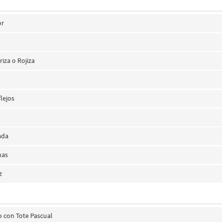
or
iza o Rojiza
lejos
ada
has
z
 con Tote Pascual