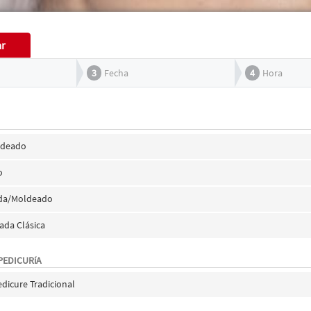
ar
3
Fecha
4
Hora
ldeado
o
ada/Moldeado
ada Clásica
PEDICURíA
edicure Tradicional