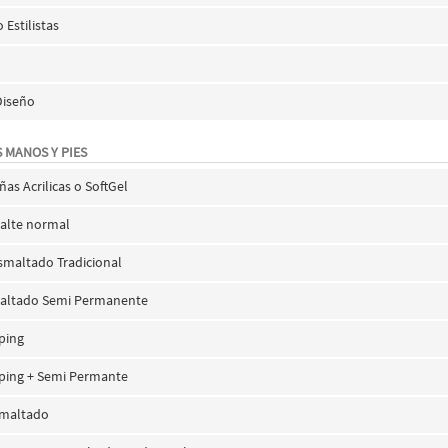
Estilistas
Diseño
 MANOS Y PIES
ñas Acrilicas o SoftGel
alte normal
smaltado Tradicional
maltado Semi Permanente
ping
ping + Semi Permante
smaltado