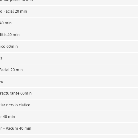
co Facial 20 min
40 min
litis 40 min
ico 60min
as
Facial 20 min
vo
racturante 60min
iar nervio ciatico
r 40 min
r + Vacum 40 min