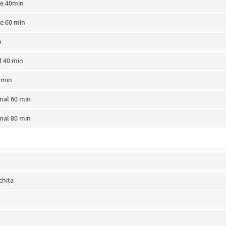
te 40min
te 60 min
o
l 40 min
 min
mal 60 min
mal 80 min
chita