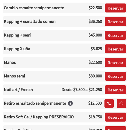
Cambio esmalte semipermanente
$22.500
Reservar
Kapping + esmaltado comun
$36.250
Reservar
Kapping + semi
$45.000
Reservar
Kapping X uña
$3.625
Reservar
Manos
$22.500
Reservar
Manos semi
$30.000
Reservar
Nail art / French
Desde
$7.500
a $21.250
Reservar
Retiro esmaltado semipermanente
$12.500
Retiro Soft Gel / Kapping PRESERVICIO
$18.750
Reservar