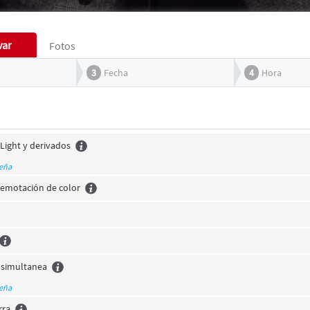
var
Fotos
3
Fecha
4
Hora
Light y derivados
seña
Remotación de color
 simultanea
seña
rra