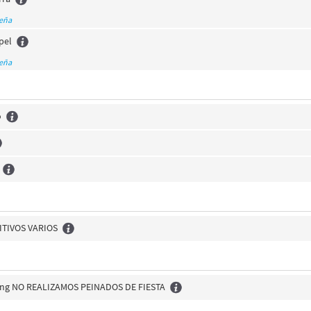
seña
pel
seña
o
TIVOS VARIOS
ing NO REALIZAMOS PEINADOS DE FIESTA