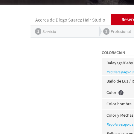
Reser
Acerca de Diego Suarez Hair Studio
1
Servicio
2
Profesional
COLORACIóN
Balayage/Baby 
Requiere pago o 
Baño de Luz / 
Color
Color hombre
Color y Mechas
Requiere pago o 
Reflejos con go