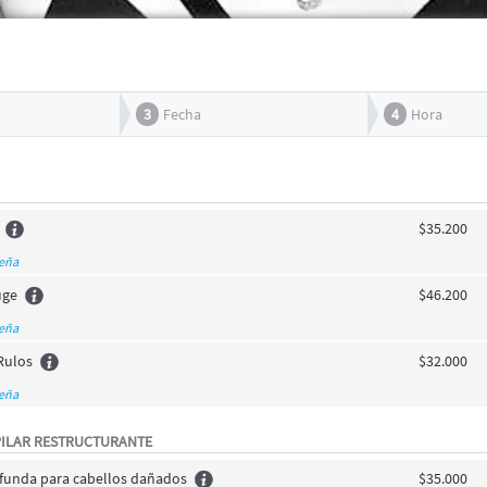
3
Fecha
4
Hora
$35.200
seña
uge
$46.200
seña
Rulos
$32.000
seña
PILAR RESTRUCTURANTE
funda para cabellos dañados
$35.000