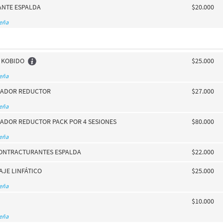
ANTE ESPALDA
$20.000
seña
 KOBIDO
$25.000
seña
LADOR REDUCTOR
$27.000
seña
ADOR REDUCTOR PACK POR 4 SESIONES
$80.000
seña
ONTRACTURANTES ESPALDA
$22.000
JE LINFÁTICO
$25.000
seña
$10.000
seña