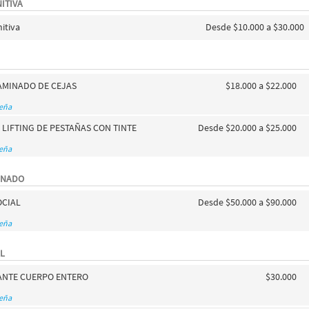
ITIVA
nitiva
Desde $10.000 a $30.000
AMINADO DE CEJAS
$18.000 a $22.000
seña
LIFTING DE PESTAÑAS CON TINTE
Desde $20.000 a $25.000
seña
INADO
OCIAL
Desde $50.000 a $90.000
seña
L
ANTE CUERPO ENTERO
$30.000
seña