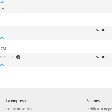
seña
ILIO
$25.000
seña
ICAS
MORFICOS
$20.000
seña
La empresa
Salones
Sobre nosotros
Publicá tu neg