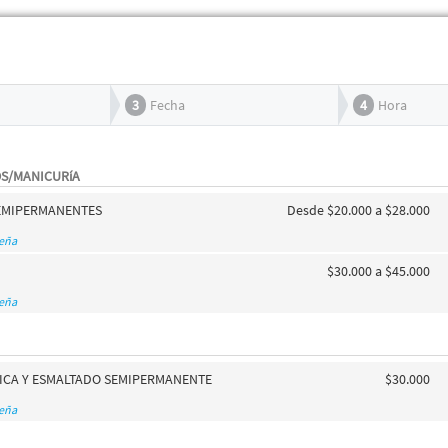
3
Fecha
4
Hora
OS/MANICURíA
EMIPERMANENTES
Desde $20.000 a $28.000
seña
L
$30.000 a $45.000
seña
SICA Y ESMALTADO SEMIPERMANENTE
$30.000
seña