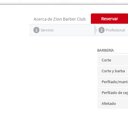
Reservar
Acerca de Zion Barber Club
1
Servicio
2
Profesional
BARBERíA
Corte
Corte y barba
Perfilado/mant
Perfilado de ce
Afeitado