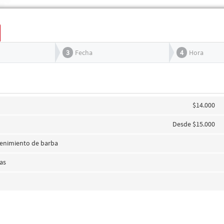
3
Fecha
4
Hora
$14.000
Desde $15.000
enimiento de barba
jas