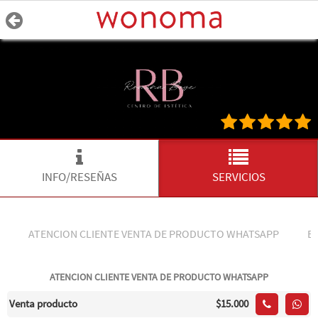
INFO/RESEÑAS
SERVICIOS
ATENCION CLIENTE VENTA DE PRODUCTO WHATSAPP
B
ATENCION CLIENTE VENTA DE PRODUCTO WHATSAPP
Venta producto
$15.000