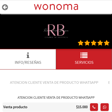
INFO/RESEÑAS
SERVICIOS
ATENCION CLIENTE VENTA DE PRODUCTO WHATSAPP
B
ATENCION CLIENTE VENTA DE PRODUCTO WHATSAPP
Venta producto
$15.000