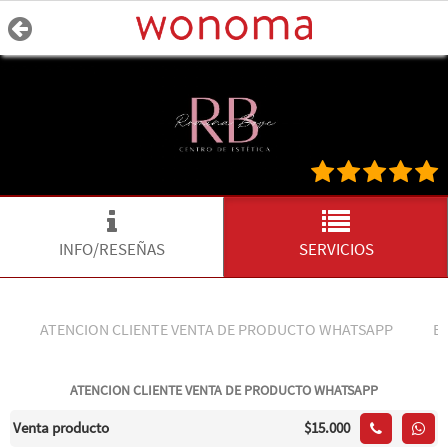
INFO/RESEÑAS
SERVICIOS
ATENCION CLIENTE VENTA DE PRODUCTO WHATSAPP
B
ATENCION CLIENTE VENTA DE PRODUCTO WHATSAPP
Venta producto
$15.000