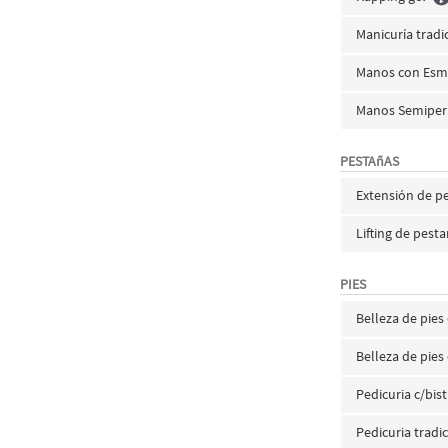
Manicuría trad
Manos con Esm
Manos Semiper
PESTAñAS
Extensión de p
Lifting de pest
PIES
Belleza de pie
Belleza de pie
Pedicuria c/bi
Pedicuria tradi