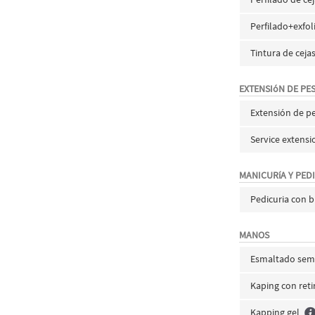
Perfilado+exfol
Tintura de ceja
EXTENSIóN DE PE
Extensión de 
Service extensi
MANICURíA Y PED
Pedicuria con 
MANOS
Esmaltado semi
Kaping con reti
Kapping gel