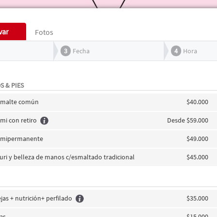
var
Fotos
3
Fecha
4
Hora
S & PIES
esmalte común
$40.000
mi con retiro
Desde $59.000
semipermanente
$49.000
turi y belleza de manos c/esmaltado tradicional
$45.000
as + nutrición+ perfilado
$35.000
jas
$15.000