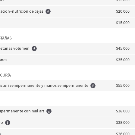
iacion+nutrición de cejas
$20.000
s
$15.000
STAñAS
pestañas volumen
$45.000
ones
$35.000
ICURíA
bisturi semipermanente y manos semipermanente
$55.000
permanente con nail art
$38.000
ro
$38.000
$26.000