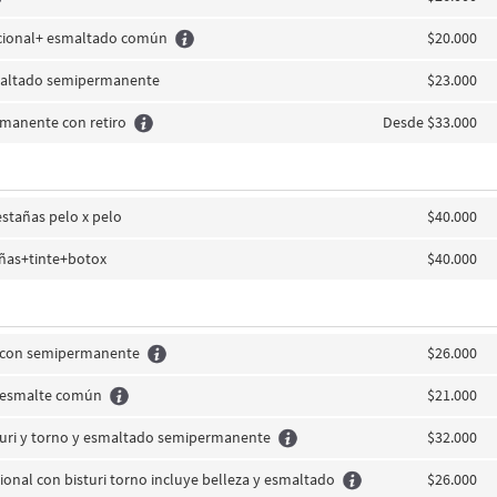
icional+ esmaltado común
$20.000
altado semipermanente
$23.000
manente con retiro
Desde $33.000
estañas pelo x pelo
$40.000
añas+tinte+botox
$40.000
s con semipermanente
$26.000
s esmalte común
$21.000
sturi y torno y esmaltado semipermanente
$32.000
cional con bisturi torno incluye belleza y esmaltado
$26.000