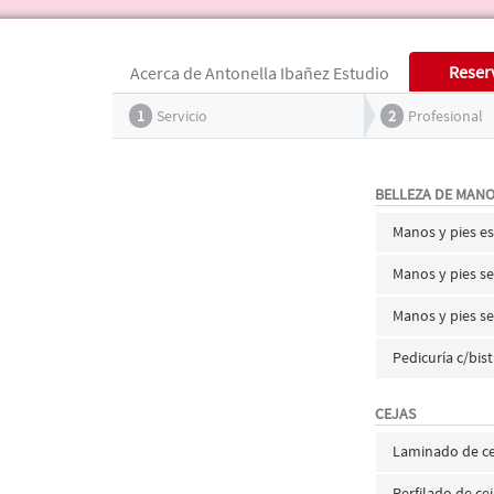
Reser
Acerca de Antonella Ibañez Estudio
1
Servicio
2
Profesional
BELLEZA DE MANO
Manos y pies 
Manos y pies se
Manos y pies 
Pedicuría c/bis
CEJAS
Laminado de cej
Perfilado de ce