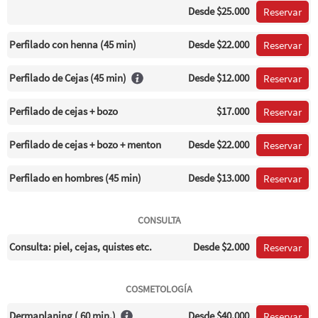
Desde
$25.000
Reservar
Perfilado con henna (45 min)
Desde
$22.000
Reservar
Perfilado de Cejas (45 min)
Desde
$12.000
Reservar
Perfilado de cejas + bozo
$17.000
Reservar
Perfilado de cejas + bozo + menton
Desde
$22.000
Reservar
Perfilado en hombres (45 min)
Desde
$13.000
Reservar
CONSULTA
Consulta: piel, cejas, quistes etc.
Desde
$2.000
Reservar
COSMETOLOGÍA
Dermaplaning ( 60 min.)
Desde
$40.000
Reservar