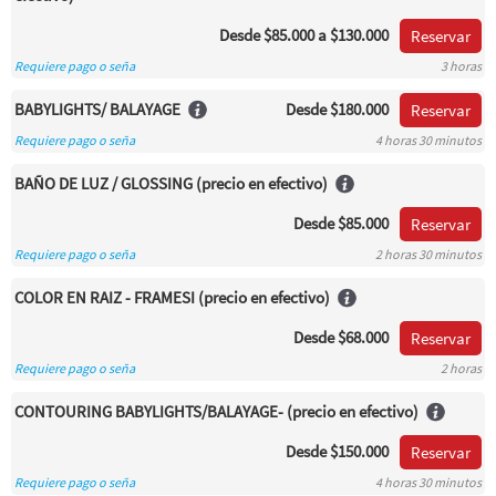
Desde
$85.000
a $130.000
Reservar
Requiere pago o seña
3 horas
BABYLIGHTS/ BALAYAGE
Desde
$180.000
Reservar
Requiere pago o seña
4 horas 30 minutos
BAÑO DE LUZ / GLOSSING (precio en efectivo)
Desde
$85.000
Reservar
Requiere pago o seña
2 horas 30 minutos
COLOR EN RAIZ - FRAMESI (precio en efectivo)
Desde
$68.000
Reservar
Requiere pago o seña
2 horas
CONTOURING BABYLIGHTS/BALAYAGE- (precio en efectivo)
Desde
$150.000
Reservar
Requiere pago o seña
4 horas 30 minutos