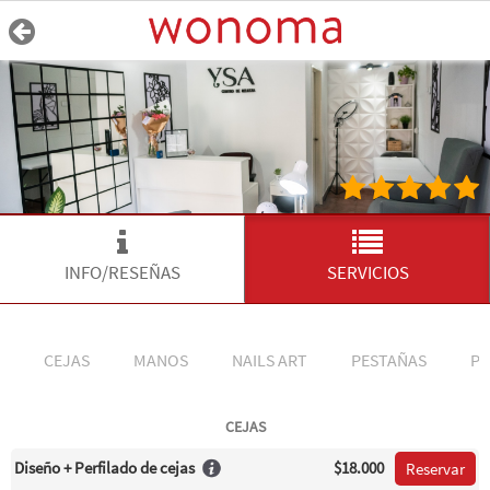
INFO/RESEÑAS
SERVICIOS
CEJAS
MANOS
NAILS ART
PESTAÑAS
PI
CEJAS
Diseño + Perfilado de cejas
$18.000
Reservar